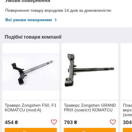
Умови повернення
Повернення товару впродовж 14 днів за домовленістю
Всі умови повернення
Подібні товари компанії
Траверс Zongshen F50, F1
Траверс Zongshen GRAND
Плас
KOMATCU (mod:A)
PRIX (хокеїст) KOMATCU
верх
(ал
(mod
454
793
304
₴
₴