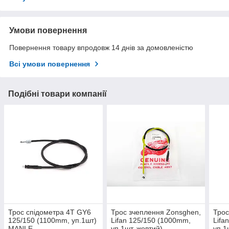
Умови повернення
Повернення товару впродовж 14 днів за домовленістю
Всі умови повернення
Подібні товари компанії
Трос спідометра 4T GY6
Трос зчеплення Zonsghen,
Трос
125/150 (1100mm, уп.1шт)
Lifan 125/150 (1000mm,
Lifa
MANLE
уп.1шт, жовтий)
уп.1