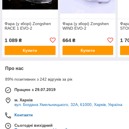
Фара (у зборі) Zongshen
Фара (у зборі) Zongshen
Фара
RACE 1 EVO-2
WIND EVO-2
STO
1 089
664
1 7
₴
₴
Купити
Купити
Про нас
89% позитивних з 242 відгуків за рік
Працює з 29.07.2019
м. Харків
вул. Богдана Хмельницького, 32А, 61000, Харків, Україна
Контакти
Сьогодні вихідний