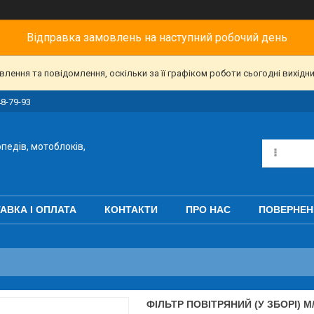
Відправка замовлень на наступний робочий день
ення та повідомлення, оскільки за її графіком роботи сьогодні вихідн
48-79-93
педів, мотоблоків,
АВКА І ОПЛАТА
КОНТАКТИ
ПРО НАС
ПОВЕРНЕН
ФІЛЬТР ПОВІТРЯНИЙ (У ЗБОРІ) М/