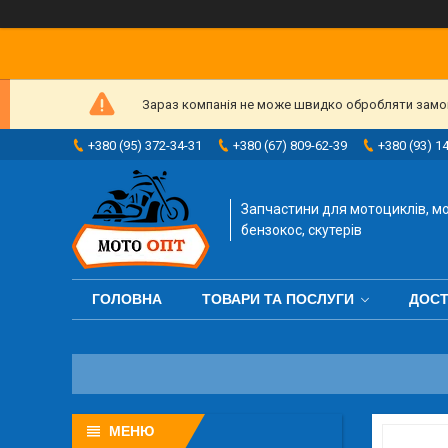
Зараз компанія не може швидко обробляти замовл
+380 (95) 372-34-31
+380 (67) 809-62-39
+380 (93) 1
Запчастини для мотоциклів, мо
бензокос, скутерів
ГОЛОВНА
ТОВАРИ ТА ПОСЛУГИ
ДОСТ