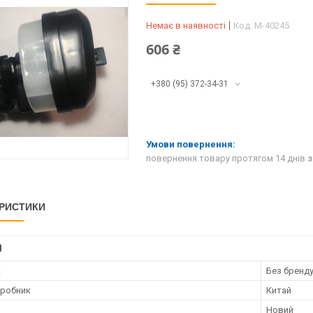
Немає в наявності
Код:
M-40245
606 ₴
+380 (95) 372-34-31
повернення товару протягом 14 днів
з
РИСТИКИ
І
к
Без бренд
иробник
Китай
Новий