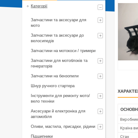
Категорії
Запчастини та аксесуари для
мото
Запчастини та аксесуари до
велосипедів
Запчастини на мотокоси / тримери
Запчастини для мотоблоків та
генераторів
Запчастини на бензопили
Шнур ручного стартера
ХАРАКТЕ
Інструменти для ремонту мото/
вело техніки
ОСНОВН
Аксесуари й електроніка для
автомобіля
Виробни
Оливи, мастила, присадки, рідини
Країна в
Підшипники
Стан