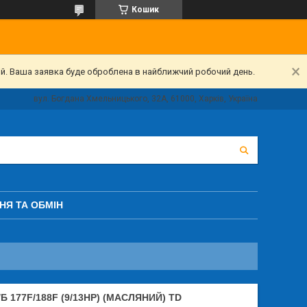
Кошик
ий. Ваша заявка буде оброблена в найближчий робочий день.
вул. Богдана Хмельницького, 32А, 61000, Харків, Україна
НЯ ТА ОБМІН
Б 177F/188F (9/13HP) (МАСЛЯНИЙ) TD