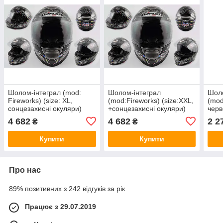
Шолом-інтеграл (mod:
Шолом-інтеграл
Шоло
Fireworks) (size: XL,
(mod:Fireworks) (size:XXL,
(mod
сонцезахисні окуляри)
+сонцезахисні окуляри)
черв
CIRUS
CIRUS
сонц
4 682
4 682
2 2
₴
₴
LS2
Купити
Купити
Про нас
89% позитивних з 242 відгуків за рік
Працює з 29.07.2019