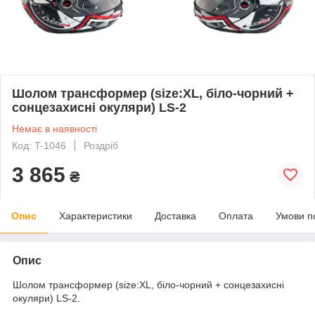
Шолом трансформер (size:ХL, біло-чорний +
сонцезахисні окуляри) LS-2
Немає в наявності
Код: T-1046
Роздріб
3 865
₴
Опис
Характеристики
Доставка
Оплата
Умови п
Опис
Шолом трансформер (size:ХL, біло-чорний + сонцезахисні
окуляри) LS-2.