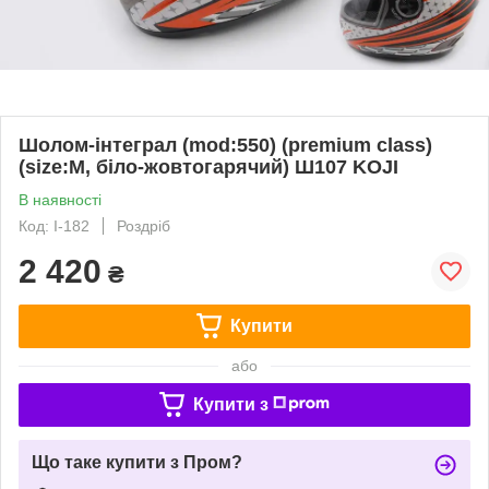
Шолом-інтеграл (mod:550) (premium class)
(size:M, біло-жовтогарячий) Ш107 KOJI
В наявності
Код: I-182
Роздріб
2 420
₴
Купити
або
Купити з
Що таке купити з Пром?