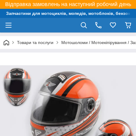
Відправка замовлень на наступний робочий день
Запчастини для мотоциклів, мопедів, мотоблоків, бензокос,
Товари та послуги
Мотошоломи / Мотоекіпірування / За