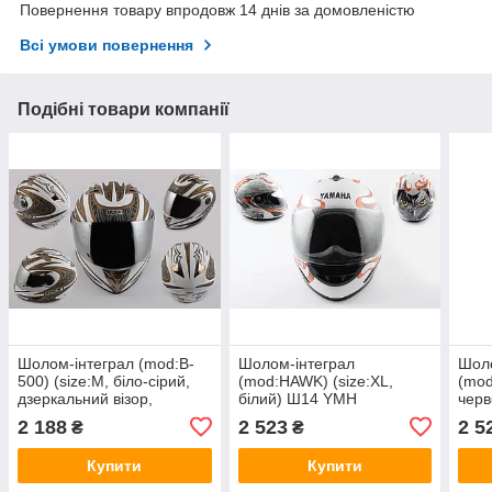
Повернення товару впродовж 14 днів за домовленістю
Всі умови повернення
Подібні товари компанії
Шолом-інтеграл (mod:B-
Шолом-інтеграл
Шоло
500) (size:M, біло-сірий,
(mod:HAWK) (size:XL,
(mod
дзеркальний візор,
білий) Ш14 YMH
чер
BLADE) BEON
2 188
2 523
2 5
₴
₴
Купити
Купити