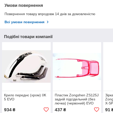
Умови повернення
Повернення товару впродовж 14 днів за домовленістю
Всі умови повернення
Подібні товари компанії
Крило переднє (хром) ІЖ
Пластик Zongshen ZS125J
Зірк
5 EVO
задній підсідельний (без
Zong
лючка) (червоний) EVO
X-S
934
437
91
₴
₴