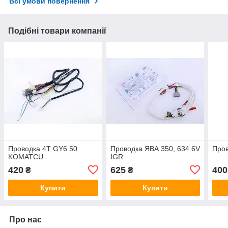
Всі умови повернення
Подібні товари компанії
Проводка 4T GY6 50
Проводка ЯВА 350, 634 6V
Пров
KOMATCU
IGR
420
625
400
₴
₴
Купити
Купити
Про нас