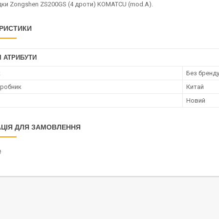
дки Zongshen ZS200GS (4 дроти) KOMATCU (mod.A).
РИСТИКИ
І АТРИБУТИ
к
Без бренд
иробник
Китай
Новий
ЦІЯ ДЛЯ ЗАМОВЛЕННЯ
₴