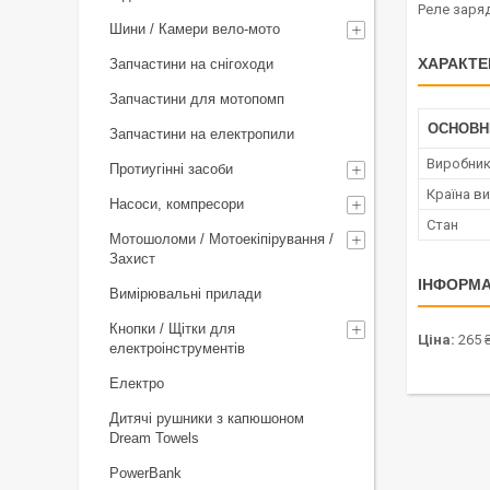
Реле заря
Шини / Камери вело-мото
ХАРАКТЕ
Запчастини на снігоходи
Запчастини для мотопомп
ОСНОВН
Запчастини на електропили
Виробни
Протиугінні засоби
Країна в
Насоси, компресори
Стан
Мотошоломи / Мотоекіпірування /
Захист
ІНФОРМА
Вимірювальні прилади
Кнопки / Щітки для
Ціна:
265 
електроінструментів
Електро
Дитячі рушники з капюшоном
Dream Towels
PowerBank