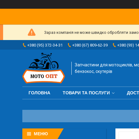
Зараз компанія не може швидко обробляти замовл
+380 (95) 372-34-31
+380 (67) 809-62-39
+380 (93) 1
Запчастини для мотоциклів, мо
бензокос, скутерів
ГОЛОВНА
ТОВАРИ ТА ПОСЛУГИ
ДОСТ