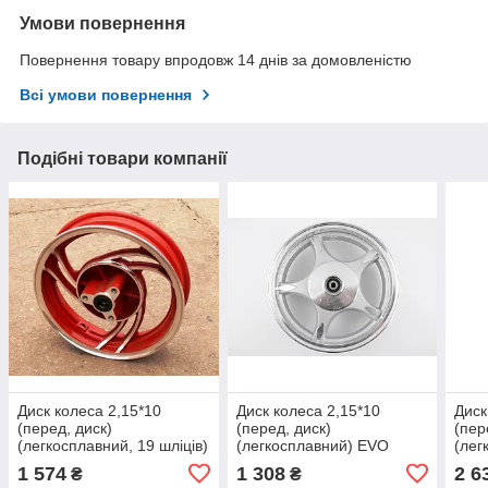
Умови повернення
Повернення товару впродовж 14 днів за домовленістю
Всі умови повернення
Подібні товари компанії
Диск колеса 2,15*10
Диск колеса 2,15*10
Диск
(перед, диск)
(перед, диск)
(пер
(легкосплавний, 19 шліців)
(легкосплавний) EVO
(лег
(червоний) VDK
Delt
1 574
1 308
2 6
₴
₴