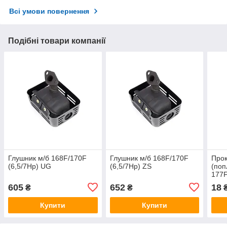
Всі умови повернення
Подібні товари компанії
Глушник м/б 168F/170F
Глушник м/б 168F/170F
Прок
(6,5/7Hp) UG
(6,5/7Hp) ZS
(поп
177F
605
652
18
₴
₴
Купити
Купити