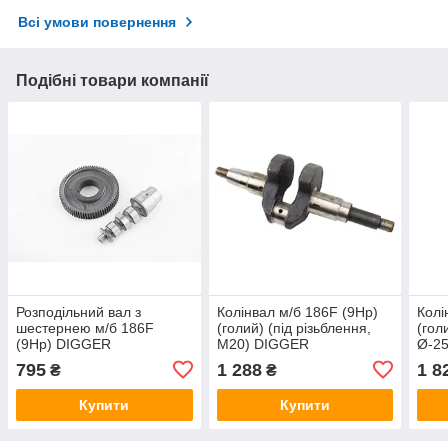
Всі умови повернення
Подібні товари компанії
Розподільний вал з
Колінвал м/б 186F (9Hp)
Колі
шестернею м/б 186F
(голий) (під різьблення,
(гол
(9Hp) DIGGER
М20) DIGGER
Ø-2
795
1 288
1 8
₴
₴
Купити
Купити