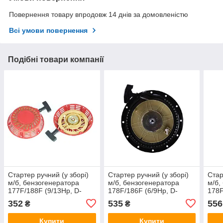
Повернення товару впродовж 14 днів за домовленістю
Всі умови повернення
Подібні товари компанії
Стартер ручний (у зборі)
Стартер ручний (у зборі)
Стар
м/б, бензогенератора
м/б, бензогенератора
м/б,
177F/188F (9/13Hp, D-
178F/186F (6/9Hp, D-
178F
215mm) DIGGER
202mm) DIGGER
215
352
535
556
₴
₴
Купити
Купити