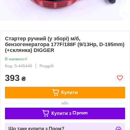
Стартер ручний (у зборі) м/б,
бензогенератора 177F/188F (9/13Hp, D-195mm)
(+склянка) DIGGER
В наявності
Код: S-445446
Роздріб
393
₴
Купити
або
Купити з
Що таке купити з Пром?