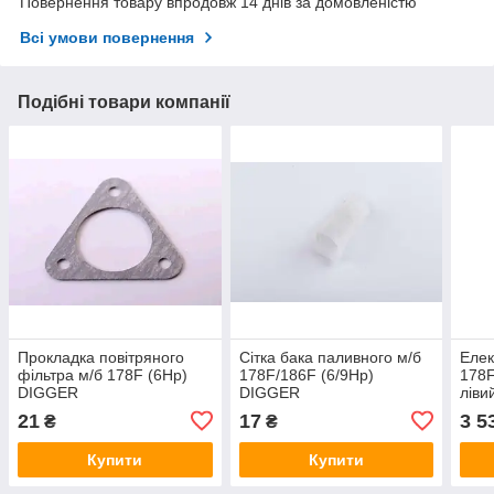
Повернення товару впродовж 14 днів за домовленістю
Всі умови повернення
Подібні товари компанії
Прокладка повітряного
Сітка бака паливного м/б
Елек
фільтра м/б 178F (6Hp)
178F/186F (6/9Hp)
178F
DIGGER
DIGGER
ліви
21
17
3 5
₴
₴
Купити
Купити