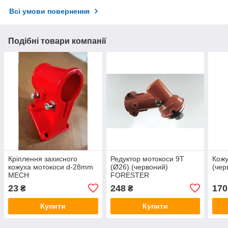
Всі умови повернення
Подібні товари компанії
Кріплення захисного
Редуктор мотокоси 9Т
Кожу
кожуха мотокоси d-28mm
(Ø26) (червоний)
(чер
MECH
FORESTER
23
248
170
₴
₴
Купити
Купити