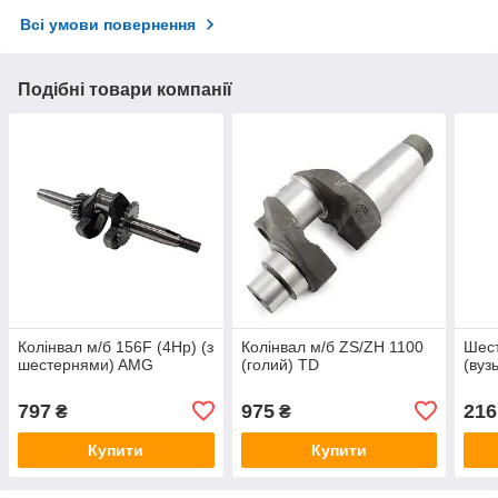
Всі умови повернення
Подібні товари компанії
Колінвал м/б 156F (4Hp) (з
Колінвал м/б ZS/ZH 1100
Шест
шестернями) AMG
(голий) TD
(вуз
797
975
216
₴
₴
Купити
Купити