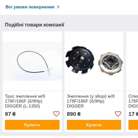
Всі умови повернення
Подібні товари компанії
Трос зчеплення м/б
Зчеплення (у зборі) м/б
Сітк
178F/186F (6/9Hp)
178F/186F (6/9Hp)
178F
DIGGER (L-1350)
DIGGER
DIG
97
890
17
₴
₴
Купити
Купити